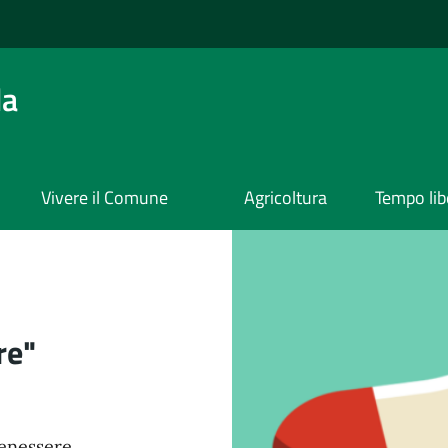
da
Vivere il Comune
Agricoltura
Tempo lib
re"
Benessere