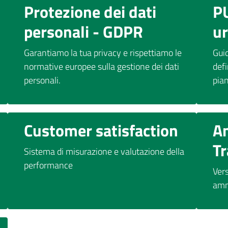
Protezione dei dati
PU
personali - GDPR
u
Garantiamo la tua privacy e rispettiamo le
Guid
normative europee sulla gestione dei dati
def
personali.
pia
Customer satisfaction
A
T
Sistema di misurazione e valutazione della
performance
Vers
amm