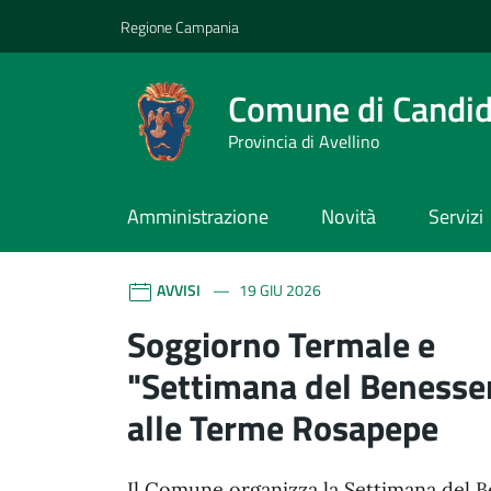
Vai ai contenuti
Vai al footer
Regione Campania
Comune di Candi
Provincia di Avellino
Amministrazione
Novità
Servizi
Comune di Candida
Contenuti in evidenza
AVVISI
19 GIU 2026
Soggiorno Termale e
"Settimana del Benesse
alle Terme Rosapepe
Il Comune organizza la Settimana del 