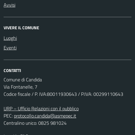
Avvisi
VIVERE IL COMUNE
Luoghi
Eventi
CONTATTI
Comune di Candida
Via Fontanelle, 7
Codice fiscale / P. IVA:80011930643 / P.IVA: 00299110643
URP – Ufficio Relazioni con il pubblico
PEC:
protocollo.candida@asmepec.it
Centralino unico: 0825 981024