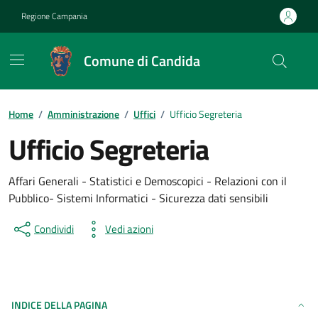
Vai ai contenuti
Vai al footer
Regione Campania
Comune di Candida
Home
/
Amministrazione
/
Uffici
/
Ufficio Segreteria
Ufficio Segreteria
Affari Generali - Statistici e Demoscopici - Relazioni con il
Pubblico- Sistemi Informatici - Sicurezza dati sensibili
Condividi
Vedi azioni
INDICE DELLA PAGINA