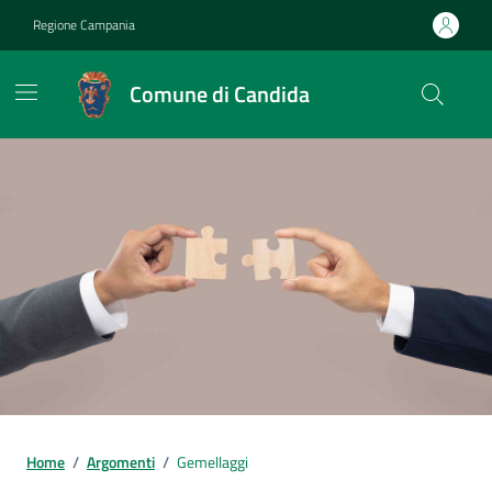
Vai ai contenuti
Vai al footer
Regione Campania
Comune di Candida
Home
/
Argomenti
/
Gemellaggi