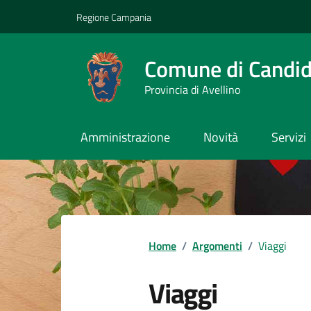
Vai ai contenuti
Vai al footer
Regione Campania
Comune di Candi
Provincia di Avellino
Amministrazione
Novità
Servizi
Home
/
Argomenti
/
Viaggi
Viaggi