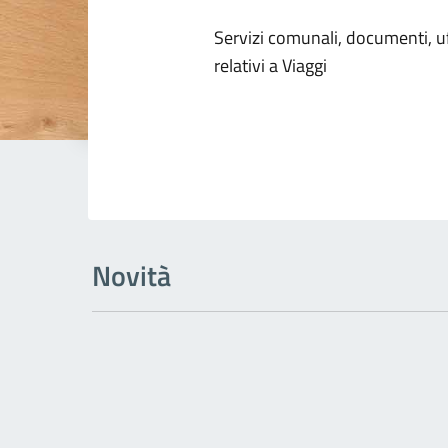
Dettagli dell
Servizi comunali, documenti, uff
relativi a Viaggi
Novità