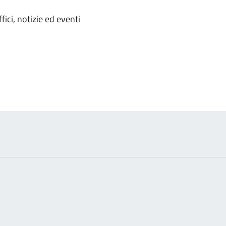
'argomento
ici, notizie ed eventi