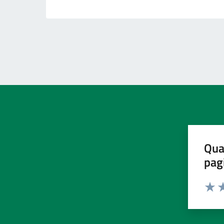
Qua
pag
Valut
Va