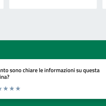
nto sono chiare le informazioni su questa
ina?
a 1 stelle su 5
luta 2 stelle su 5
Valuta 3 stelle su 5
Valuta 4 stelle su 5
Valuta 5 stelle su 5