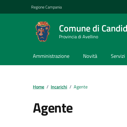
Vai ai contenuti
Vai al footer
Regione Campania
Comune di Candi
Provincia di Avellino
Amministrazione
Novità
Servizi
Home
/
Incarichi
/
Agente
Agente