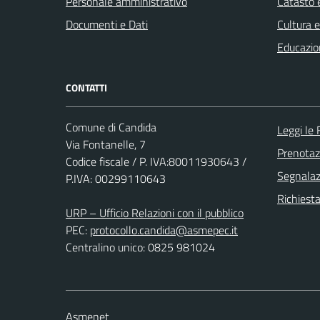
Personale amministrativo
Catasto e
Documenti e Dati
Cultura 
Educazio
CONTATTI
Comune di Candida
Leggi le
Via Fontanelle, 7
Prenota
Codice fiscale / P. IVA:80011930643 /
Segnalazi
P.IVA: 00299110643
Richiest
URP – Ufficio Relazioni con il pubblico
PEC:
protocollo.candida@asmepec.it
Centralino unico: 0825 981024
Asmenet