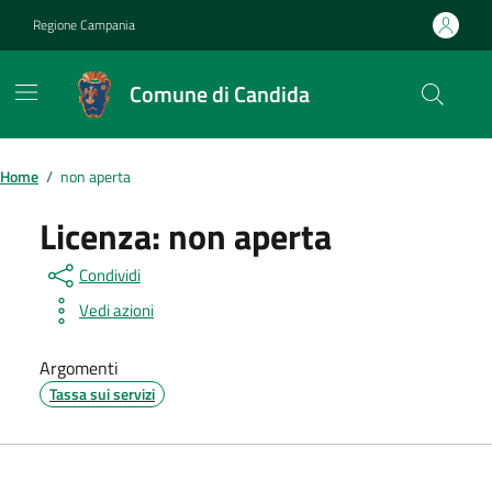
Vai ai contenuti
Vai al footer
Regione Campania
Comune di Candida
Home
/
non aperta
Licenza:
non aperta
Condividi
Vedi azioni
Argomenti
Tassa sui servizi