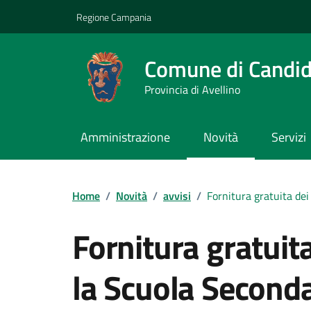
Vai ai contenuti
Vai al footer
Regione Campania
Comune di Candi
Provincia di Avellino
Amministrazione
Novità
Servizi
Home
/
Novità
/
avvisi
/
Fornitura gratuita dei
Fornitura gratuita 
la Scuola Seconda