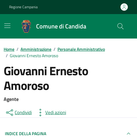
Vai ai contenuti
Vai al footer
Regione Campania
Comune di Candida
Home
/
Amministrazione
/
Personale Amministrativo
/
Giovanni Ernesto Amoroso
Giovanni Ernesto
Amoroso
Agente
Condividi
Vedi azioni
INDICE DELLA PAGINA