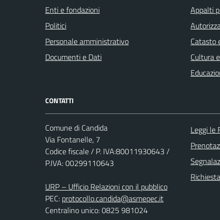
Enti e fondazioni
Appalti p
Politici
Autorizza
Personale amministrativo
Catasto e
Documenti e Dati
Cultura 
Educazio
CONTATTI
Comune di Candida
Leggi le
Via Fontanelle, 7
Prenota
Codice fiscale / P. IVA:80011930643 /
Segnalazi
P.IVA: 00299110643
Richiest
URP – Ufficio Relazioni con il pubblico
PEC:
protocollo.candida@asmepec.it
Centralino unico: 0825 981024