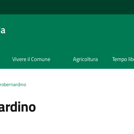
da
Vivere il Comune
Agricoltura
Tempo lib
trobernardino
ardino