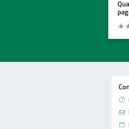
Qua
pag
Valut
Va
Con