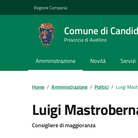
Vai ai contenuti
Vai al footer
Regione Campania
Comune di Candi
Provincia di Avellino
Amministrazione
Novità
Servizi
Home
/
Amministrazione
/
Politici
/
Luigi Mas
Luigi Mastrobern
Consigliere di maggioranza