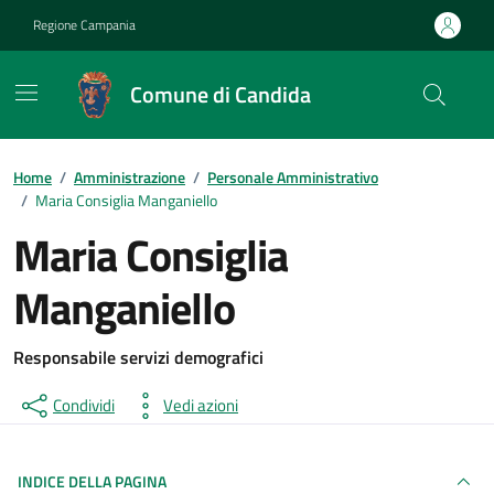
Vai ai contenuti
Vai al footer
Regione Campania
Comune di Candida
Home
/
Amministrazione
/
Personale Amministrativo
/
Maria Consiglia Manganiello
Maria Consiglia
Manganiello
Responsabile servizi demografici
Condividi
Vedi azioni
INDICE DELLA PAGINA