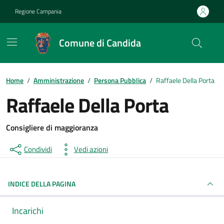
Vai ai contenuti
Vai al footer
Regione Campania
Comune di Candida
Home
/
Amministrazione
/
Persona Pubblica
/
Raffaele Della Porta
Raffaele Della Porta
Consigliere di maggioranza
Condividi
Vedi azioni
INDICE DELLA PAGINA
Incarichi