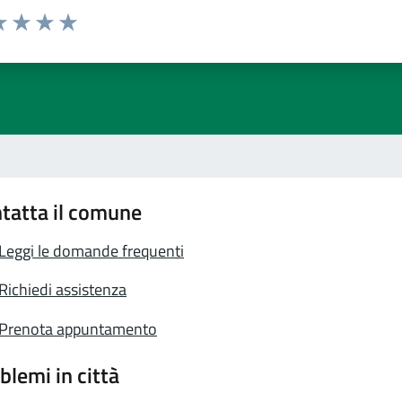
a 1 stelle su 5
luta 2 stelle su 5
Valuta 3 stelle su 5
Valuta 4 stelle su 5
Valuta 5 stelle su 5
tatta il comune
Leggi le domande frequenti
Richiedi assistenza
Prenota appuntamento
blemi in città