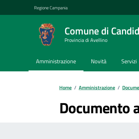
Vai ai contenuti
Vai al footer
Regione Campania
Comune di Candi
Provincia di Avellino
Amministrazione
Novità
Servizi
Home
/
Amministrazione
/
Documen
Documento al