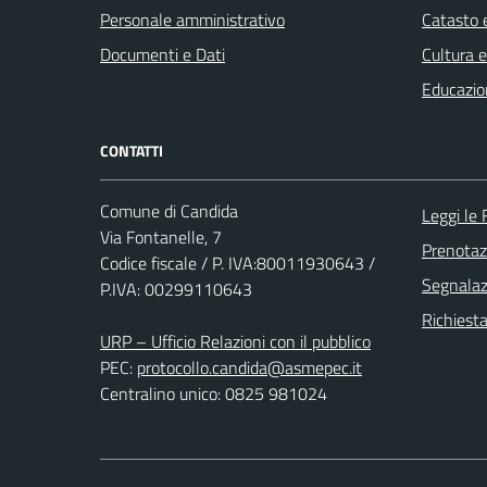
Personale amministrativo
Catasto e
Documenti e Dati
Cultura 
Educazio
CONTATTI
Comune di Candida
Leggi le
Via Fontanelle, 7
Prenota
Codice fiscale / P. IVA:80011930643 /
Segnalazi
P.IVA: 00299110643
Richiest
URP – Ufficio Relazioni con il pubblico
PEC:
protocollo.candida@asmepec.it
Centralino unico: 0825 981024