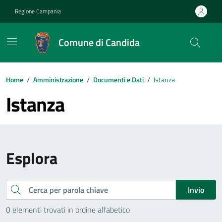
Vai ai contenuti
Vai al footer
Regione Campania
Comune di Candida
Home
/
Amministrazione
/
Documenti e Dati
/
Istanza
Istanza
Esplora
Cerca
Invio
0 elementi trovati in ordine alfabetico