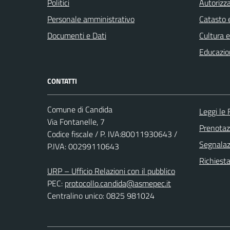
Politici
Autorizza
Personale amministrativo
Catasto e
Documenti e Dati
Cultura 
Educazio
CONTATTI
Comune di Candida
Leggi le
Via Fontanelle, 7
Prenota
Codice fiscale / P. IVA:80011930643 /
Segnalazi
P.IVA: 00299110643
Richiest
URP – Ufficio Relazioni con il pubblico
PEC:
protocollo.candida@asmepec.it
Centralino unico: 0825 981024