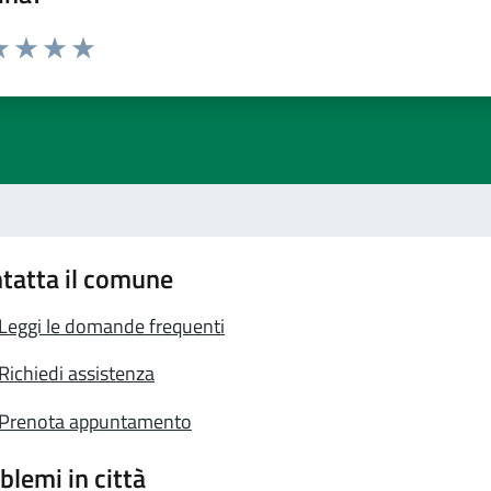
a 1 stelle su 5
luta 2 stelle su 5
Valuta 3 stelle su 5
Valuta 4 stelle su 5
Valuta 5 stelle su 5
tatta il comune
Leggi le domande frequenti
Richiedi assistenza
Prenota appuntamento
blemi in città